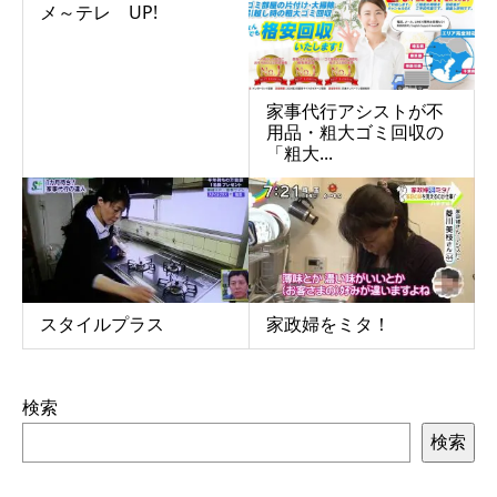
メ～テレ UP!
家事代行アシストが不
用品・粗大ゴミ回収の
「粗大...
スタイルプラス
家政婦をミタ！
検索
検索