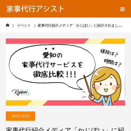
EVENT
こ
こ
に
説
明
を
入
力
し
ま
す
。
イベント
家事代行紹介メディア「かじぽい」に紹介されました。
2020.10.02
家事代行紹介メディア「かじぽい」に紹