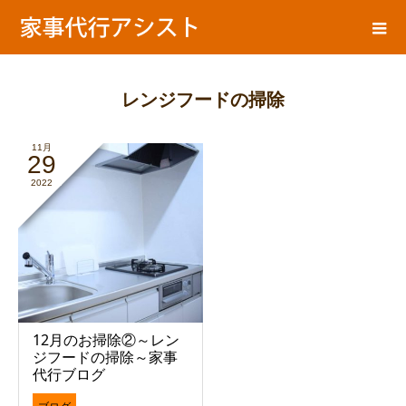
ア
家事代行ブログ
シ
ス
ト
の
レンジフードの掃除
11月
29
2022
12月のお掃除②～レン
ジフードの掃除～家事
代行ブログ