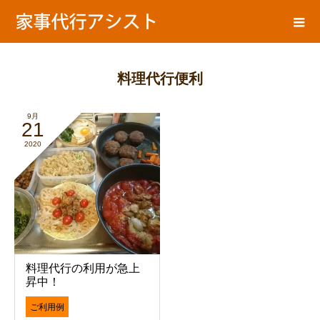
ア
家事代行ブログ
シ
ス
ト
の
料理代行便利
9月
21
2020
料理代行の利用が急上
昇中！
ご利用例