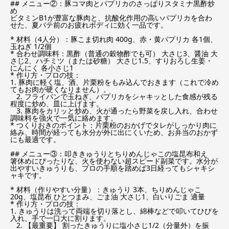
## メニュー②：豚コマ肉とパプリカのさっぱりスタミナ黒酢炒
め
ビタミンB1が豊富な豚肉と、抗酸化作用の高いパプリカを合わ
せた、夏バテ前のお疲れボディに効く一品です。
* 材料（4人分）：豚こま切れ肉 400g、赤・黄パプリカ 各1個、
玉ねぎ 1/2個
* 合わせ調味料：黒酢（普通の穀物酢でも可） 大さじ3、醤油 大
さじ2、ハチミツ（または砂糖） 大さじ1.5、すりおろし生姜・
にんにく 各小さじ1
* 作り方・プロの技：
1. 豚肉に軽く塩、酒、片栗粉をもみ込んでおきます（これで冷め
てもお肉が硬くなりません）。
2. フライパンで玉ねぎ、パプリカをシャキッとした食感が残る
程度に炒め、皿に上げます。
3. 豚肉をカリッと炒め、火が通ったら野菜を戻し入れ、合わせ
調味料を強火で一気に絡めます。
* つくりおきのポイント：片栗粉のおかげでタレがしっかり肉に
絡み、時間が経っても水分が外に出にくいため、お弁当のおかず
にも最適です。
## メニュー③：叩ききゅうりとちりめんじゃこの塩昆布和え
箸休めにぴったりな、火を使わない超スピード副菜です。水分が
出やすいきゅうりも、プロの手順を踏めば3日経ってもシャキシ
ャキです。
* 材料（作りやすい分量）：きゅうり 3本、ちりめんじゃこ
20g、塩昆布 ひとつまみ、ごま油 大さじ1、白いりごま 適量
* 作り方・プロの技：
1. きゅうりは洗って両端を切り落とし、綿棒などで叩いてひびを
入れ、手で一口大に割ります。
2. 【最重要】 割ったきゅうりに塩小さじ1/2（分量外）を振