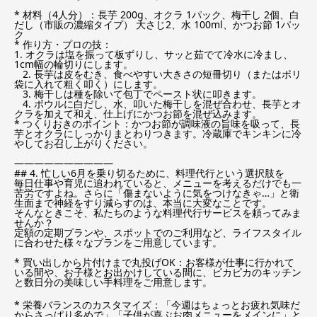
* 材料（4人分）：長芋 200g、オクラ 1パック、梅干し 2個、白
だし（市販の濃縮タイプ） 大さじ2、水 100ml、かつお節 1パッ
ク
* 作り方・プロの技：
1. オクラは塩を振って板ずりし、サッと茹でて冷水に冷まし、
1cm幅の輪切りにします。
2. 長芋は皮をむき、食べやすい大きさの短冊切り（またはポリ
袋に入れて粗く叩く）にします。
3. 梅干しは種を除いて包丁でペースト状に叩きます。
4. ボウルに白だし、水、叩いた梅干しを混ぜ合わせ、長芋とオ
クラを加えて和え、仕上げにかつお節を混ぜ込みます。
* つくりおきのポイント：かつお節が調味液の旨味を吸って、長
芋とオクラにしっかりまとわりつきます。冷蔵庫でキンキンに冷
やしてお召し上がりください。
——————————
## 4. 忙しい6月を乗り切るために、料理代行という選択肢を
毎日仕事や育児に追われていると、メニューを考えるだけでも一
苦労ですよね。さらに「傷まないように気をつけなきゃ…」と衛
生面まで神経をすり減らすのは、本当に大変なことです。
そんなときこそ、私たちのような料理代行サービスを頼ってみま
せんか？
定額の定期プランや、スポットでのご利用など、ライフスタイル
に合わせた様々なプランをご用意しています。
* 買い出しから片付けまで丸投げOK：お客様が仕事に行かれて
いる間や、お子様とお出かけしている間に、ピカピカのキッチン
と数日分の美味しい手料理をご用意します。
* 栄養バランスのカスタマイズ：「今週はちょっとお疲れ気味だ
からさっぱり多めで」「子供が喜ぶお肉メニューをメインに」と