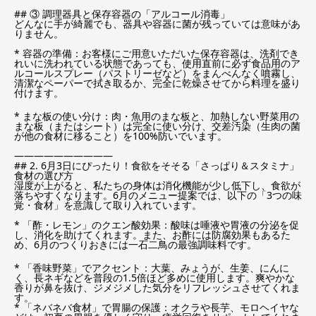
## ③ 調理器具と保存容器の「アルコール消毒」
どんなに手が綺麗でも、器具や容器に菌が残っていては意味があ
りません。
* 容器の準備：お客様にご用意いただいた保存容器は、洗剤でき
れいに洗われている状態であっても、使用直前に必ず食品用のア
ルコールスプレー（パストリーゼなど）をまんべんなく噴霧し、
清潔なペーパーで拭き取るか、完全に乾燥させてから料理を盛り
付けます。
* まな板の使い分け：肉・魚用のまな板と、加熱しない野菜用の
まな板（またはシート）は完全に使い分け、交差汚染（生肉の菌
が他の食材に移ること）を100%防いでいます。
——————————
## 2. 6月3日にぴったり！食欲をそそる「さっぱり＆スタミナ」
食材の選び方
湿度が上がると、私たちの身体は消化機能が少し低下し、食欲が
落ちやすくなります。6月のメニュー提案では、以下の「3つの味
覚・食材」を意識して取り入れています。
* 「酢・レモン」のクエン酸効果：酸味は唾液や胃液の分泌を促
し、消化を助けてくれます。また、お酢には防腐効果もあるた
め、6月のつくりおきには一石二鳥の最強調味料です。
* 「香味野菜」でアクセント：大葉、みょうが、生姜、にんに
く、長ネギなどを普段の1.5倍ほど多めに使用します。爽やかな
香りが鼻を抜け、ジメジメした気分をリフレッシュさせてくれま
す。
* 「ネバネバ食材」で胃腸の保護：オクラや長芋、モロヘイヤな