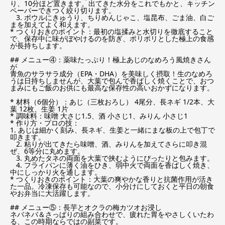
り、10分ほど置きます。出てきた水分をこれでもかと、キッチン
ペーパーできつく絞り切ります。
3. ボウルにきゅうり、ちりめんじゃこ、塩昆布、ごま油、白ご
まを加えてよく和えます。
* つくりおきのポイント：最初の塩揉みと水切りを徹底すること
で、保存中に味がぼやけるのを防ぎ、ポリポリとした極上の食感
が長持ちします。
## メニュー④：薬味たっぷり！極上あじのなめろう風焼きさん
が
青魚のサラサラ成分（EPA・DHA）を美味しく摂取！生のなめろ
うは日持ちしませんが、大葉で包んで香ばしく焼くことで、おつ
まみにもご飯のお供にも最高な保存性の高いおかずになります。
* 材料（6個分）：あじ（三枚おろし） 4尾分、長ネギ 1/2本、大
葉 12枚、生姜 1片
* 調味料：味噌 大さじ1.5、酒 小さじ1、みりん 小さじ1
* 作り方・プロの技：
1. あじは細かく刻み、長ネギ、生姜と一緒にまな板の上で包丁で
叩きます。
2. 粘りが出てきたら味噌、酒、みりんを加えてさらに叩き混
ぜ、6等分に丸めます。
3. 丸めたタネの両面を大葉で挟むようにぴったりと包みます。
4. フライパンに薄く油をひき、弱中火で両面を香ばしく焼き、
中にしっかり火を通します。
* つくりおきのポイント：大葉の爽やかな香りと抗菌作用が活き
た一品。冷凍保存も可能なので、小分けにしておくと平日の朝食
やお弁当に大活躍します。
## メニュー⑤：長芋とオクラの梅カツオお浸し
ネバネバ＆さっぱりの組み合わせで、疲れた胃をやさしくいたわ
る、この時期ならではの副菜です。