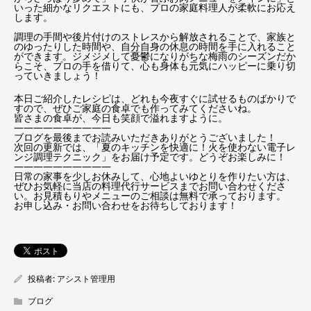
いった細かなリクエストにも、プロの家庭料理人が柔軟にお応え
します。
調理の手間や後片付けのストレスから解放されることで、家族と
のゆったりした時間や、自分自身の休息の時間を手に入れること
ができます。ジメジメして憂鬱になりがちな梅雨のシーズンだか
らこそ、プロの手を借りて、心も身体も元気にハッピーに乗り切
っていきましょう！
本日ご紹介したレシピは、どれも今夜すぐに試せるものばかりで
すので、ぜひご家庭の食卓でも作ってみてくださいね。
皆さまの食卓が、今日も笑顔で溢れますように。
——————————
ブログを最後までお読みいただきありがとうございました！
次回の更新では、「夏のキッチンを快適に！火を使わない電子レ
ンジ調理テクニック」をお届け予定です。どうぞお楽しみに！
——————————
日常の家事を少しお休みして、心地よいゆとりを作りたい方は、
ぜひお気軽に当店の料理代行サービスまでお問い合わせくださ
い。お見積もりやメニューのご相談は無料で承っております。
お申し込み・お問い合わせをお待ちしております！
投稿者:
アシスト管理用
ブログ