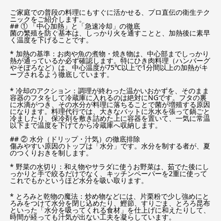
ご家庭での普段の料理にもすぐに活かせる、プロ直伝の衛生テク
ニックをご紹介します。
## ① 「中心加熱」と「急速冷却」の徹底
菌の繁殖を防ぐ基本は、しっかり火を通すことと、加熱後に素早
く温度を下げることです。
* 加熱の基準：お肉や魚の煮物・焼き物は、中心部までしっかり
熱が通っているか必ず確認します。特にひき肉料理（ハンバーグ
やそぼろなど）は、中心温度が75℃以上で1分間以上の加熱がキ
ープされるよう徹底しています。
* 冷却のアクション：調理が終わった温かいおかずを、そのまま
容器のフタをして冷蔵庫に入れるのは絶対にNGです。フタの裏
に水滴がつき、その水分が料理に落ちることで菌が増殖する原因
になります。料理代行では、大きなバットに氷水を張って鍋ごと
冷ましたり、保冷剤を敷き詰めた上に容器を置いて、一気に常温
以下まで温度を下げてから冷蔵庫へ収納します。
## ② 水分（ドリップ・汁気）の徹底排除
傷みやすい原因のトップは「水分」です。水分を制する者が、夏
のつくりおきを制します。
* 野菜の水切り：和え物やサラダに使うお野菜は、茹でた後にし
っかりと手で絞るだけでなく、キッチンペーパーを2重に使って
これでもかというほど水分を吸い取ります。
* とろみと乾物の魔法：炒め物などには、片栗粉で少し強めにと
ろみをつけて水分を閉じ込めたり、鰹節、すりごま、とろろ昆布
といった「水分を吸ってくれる食材」を仕上げに和えたりして、
時間が経っても汁気が出ない工夫を凝らしています。