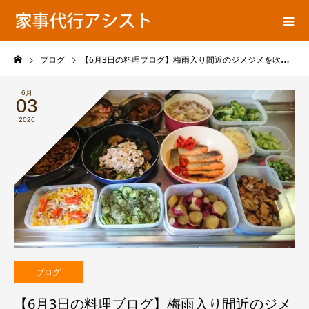
ア
家事代行ブログ
シ
ス
ト
ブログ
【6月3日の料理ブログ】梅雨入り間近のジメジメを吹き飛ばす！プロが実践する「つくりおき料理代行」の食中毒対策と初夏のさっぱり絶品メニュー！
の
6月
03
2026
ブログ
【6月3日の料理ブログ】梅雨入り間近のジメ