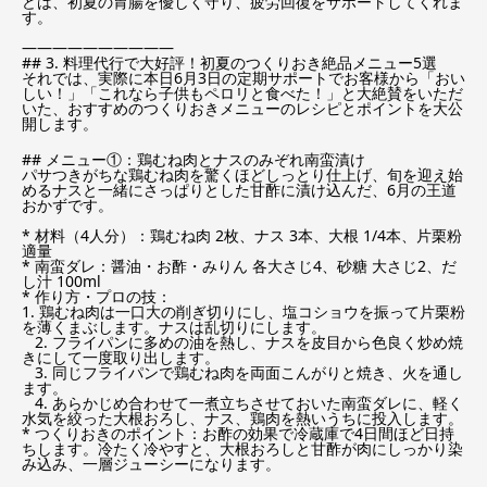
どは、初夏の胃腸を優しく守り、疲労回復をサポートしてくれま
す。
——————————
## 3. 料理代行で大好評！初夏のつくりおき絶品メニュー5選
それでは、実際に本日6月3日の定期サポートでお客様から「おい
しい！」「これなら子供もペロリと食べた！」と大絶賛をいただ
いた、おすすめのつくりおきメニューのレシピとポイントを大公
開します。
## メニュー①：鶏むね肉とナスのみぞれ南蛮漬け
パサつきがちな鶏むね肉を驚くほどしっとり仕上げ、旬を迎え始
めるナスと一緒にさっぱりとした甘酢に漬け込んだ、6月の王道
おかずです。
* 材料（4人分）：鶏むね肉 2枚、ナス 3本、大根 1/4本、片栗粉
適量
* 南蛮ダレ：醤油・お酢・みりん 各大さじ4、砂糖 大さじ2、だ
し汁 100ml
* 作り方・プロの技：
1. 鶏むね肉は一口大の削ぎ切りにし、塩コショウを振って片栗粉
を薄くまぶします。ナスは乱切りにします。
2. フライパンに多めの油を熱し、ナスを皮目から色良く炒め焼
きにして一度取り出します。
3. 同じフライパンで鶏むね肉を両面こんがりと焼き、火を通し
ます。
4. あらかじめ合わせて一煮立ちさせておいた南蛮ダレに、軽く
水気を絞った大根おろし、ナス、鶏肉を熱いうちに投入します。
* つくりおきのポイント：お酢の効果で冷蔵庫で4日間ほど日持
ちします。冷たく冷やすと、大根おろしと甘酢が肉にしっかり染
み込み、一層ジューシーになります。