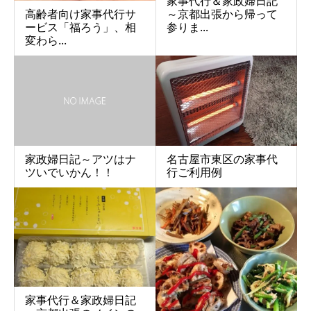
家事代行＆家政婦日記
高齢者向け家事代行サ
～京都出張から帰って
ービス「福ろう」、相
参りま...
変わら...
家政婦日記～アツはナ
名古屋市東区の家事代
ツいでいかん！！
行ご利用例
家事代行＆家政婦日記