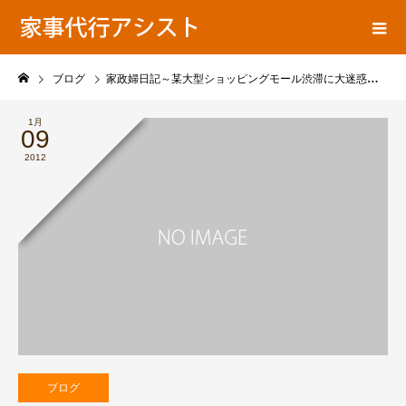
ア
家事代行ブログ
シ
ス
ト
ブログ
家政婦日記～某大型ショッピングモール渋滞に大迷惑しております！
の
1月
09
2012
ブログ