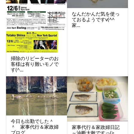
なんだかんだ気を使っ
ておるようですv(^^
家...
掃除のリピーターのお
客様は有り難いモノで
す(^...
今日も出勤でした＾
＾ 家事代行＆家政婦
家事代行＆家政婦日記
ブログ
～油断大敵ですっ(>_