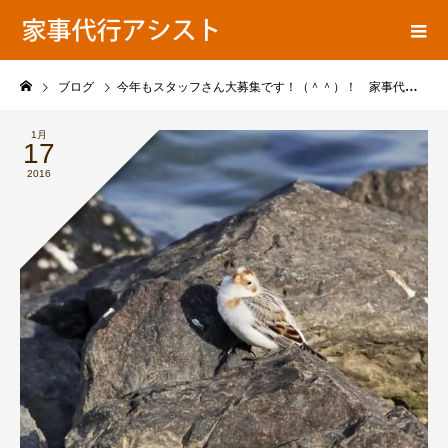
ア
家事代行ブログ
シ
ス
ト
ブログ
今年もスタッフさん大募集です！（＾＾）！ 家事代行＆家政婦ブログ
の
1月
17
2016