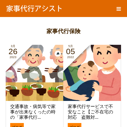
ア
家事代行ブログ
シ
ス
ト
の
家事代行保険
3月
5月
26
05
2023
2022
交通事故・病気等で家
家事代行サービスで不
事が出来なくったの時
安なこと【ご不在宅の
の「家事代行...
対応 盗難対...