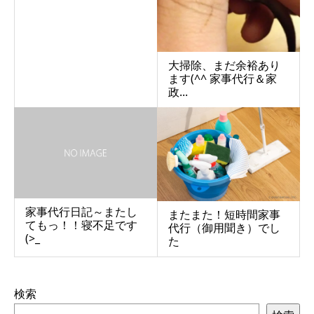
大掃除、まだ余裕あり
ます(^^ 家事代行＆家
政...
家事代行日記～またし
またまた！短時間家事
てもっ！！寝不足です
代行（御用聞き）でし
(>_
た
検索