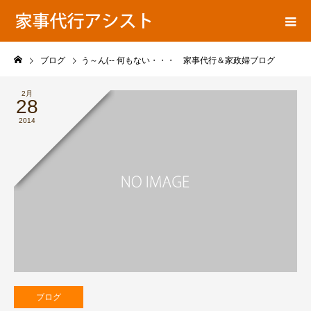
ア
家事代行ブログ
シ
ス
ト
ブログ
う～ん(-- 何もない・・・ 家事代行＆家政婦ブログ
の
2月
28
2014
ブログ