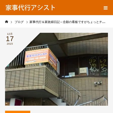
ア
家事代行ブログ
シ
ス
ト
ブログ
家事代行＆家政婦日記～念願の看板ですがちょっとチャッチ－感じでした(>_
の
12月
17
2015