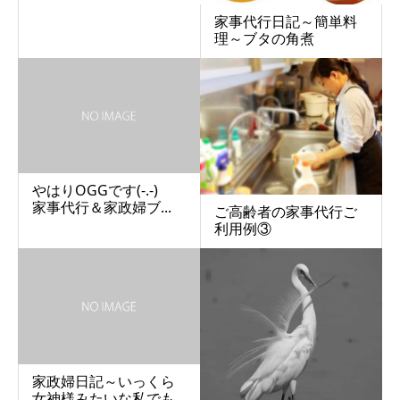
家事代行日記～簡単料
理～ブタの角煮
やはりOGGです(-.-)
家事代行＆家政婦ブ...
ご高齢者の家事代行ご
利用例③
家政婦日記～いっくら
女神様みたいな私でも