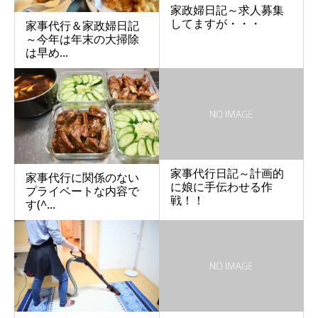
家政婦日記～求人募集
してますが・・・
家事代行＆家政婦日記
～今年は年末の大掃除
は早め...
家事代行日記～計画的
家事代行に関係のない
に娘に手伝わせる作
プライベートな内容で
戦！！
す(^...