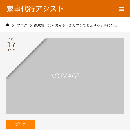
ア
家事代行ブログ
シ
ス
ト
ブログ
家政婦日記～おみゃーさんマジでどえりゃぁ事になっとるに～
の
1月
17
2012
ブログ