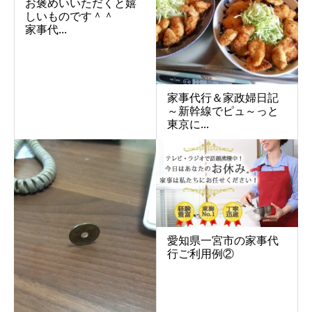
お褒めいいただくと嬉
しいものです＾＾
家事代...
家事代行＆家政婦日記
～新幹線でピュ～っと
東京に...
愛知県一宮市の家事代
行ご利用例②