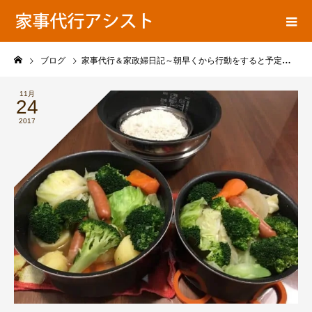
ア
家事代行ブログ
シ
ス
ト
ブログ
家事代行＆家政婦日記～朝早くから行動をすると予定以上の事が出来て良いです(^-^)
の
11月
24
2017