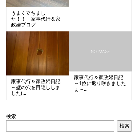
うまく立ちまし
た！！ 家事代行＆家
政婦ブログ
家事代行＆家政婦日記
家事代行＆家政婦日記
～1位に返り咲きました
～壁の穴を目隠ししま
ぁ～...
した(...
検索
検索