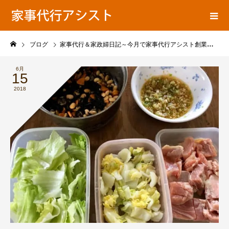
ア
家事代行ブログ
シ
ス
ト
ブログ
家事代行＆家政婦日記～今月で家事代行アシスト創業１０年目に突入です(^-^)
の
6月
15
2018