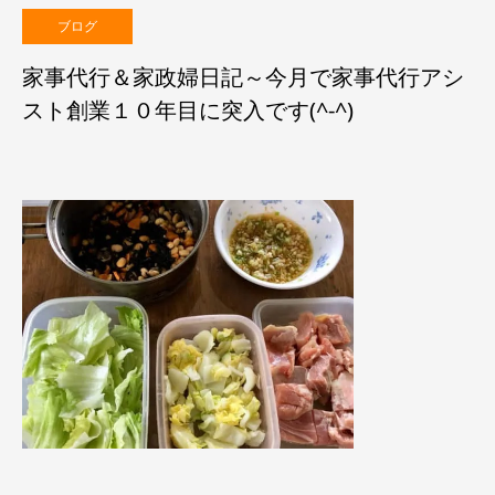
ブログ
家事代行＆家政婦日記～今月で家事代行アシ
スト創業１０年目に突入です(^-^)