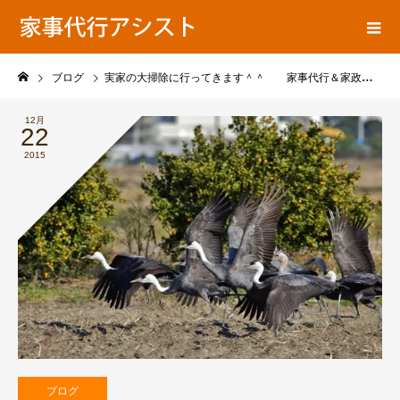
ア
家事代行ブログ
シ
ス
ト
ブログ
実家の大掃除に行ってきます＾＾ 家事代行＆家政婦ブログ
の
12月
22
2015
ブログ