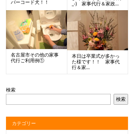
バーコード犬！！
_-) 家事代行＆家政...
名古屋市その他の家事
本日は卒業式が多かっ
代行ご利用例①
た様です！！ 家事代
行＆家...
検索
検索
カテゴリー