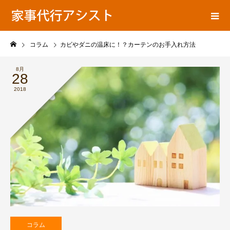
ア
家事代行ブログ
シ
ス
ト
コラム
カビやダニの温床に！？カーテンのお手入れ方法
の
8月
28
2018
コラム