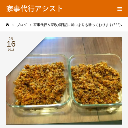
ア
家事代行ブログ
シ
ス
ト
ブログ
家事代行＆家政婦日記～雑巾よりも勝っております(*^^)v
の
5月
16
2018